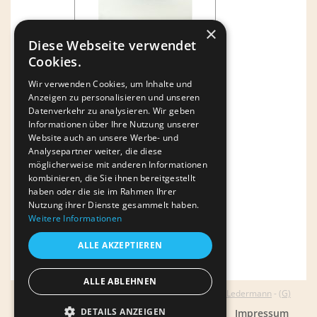
×
Diese Webseite verwendet
Cookies.
Wir verwenden Cookies, um Inhalte und
Anzeigen zu personalisieren und unseren
Datenverkehr zu analysieren. Wir geben
Informationen über Ihre Nutzung unserer
Website auch an unsere Werbe- und
Analysepartner weiter, die diese
möglicherweise mit anderen Informationen
kombinieren, die Sie ihnen bereitgestellt
haben oder die sie im Rahmen Ihrer
Nutzung ihrer Dienste gesammelt haben.
Weitere Informationen
« zur Übersicht
ALLE AKZEPTIEREN
ALLE ABLEHNEN
© 2026
AGENTUR LEDERMANN
(G)
- Autor:
Norbert Ledermann
-
(G)
DETAILS ANZEIGEN
Home
Links
Kontakt
Anfahrt
Impressum